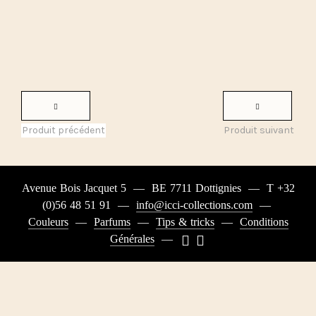
Produit précédent
Produit suivant
Avenue Bois Jacquet 5
—
BE 7711 Dottignies
—
T +32
(0)56 48 51 91
—
info@icci-collections.com
—
Couleurs
—
Parfums
—
Tips & tricks
—
Conditions
Générales
—